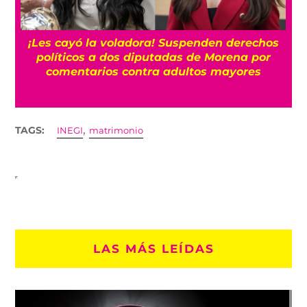
¡Les cayó la voladora! Suspenden derechos
políticos a dos diputadas de Morena por
comentarios contra adultos mayores
,
TAGS:
INEGI
matrimonio
LAS MÁS LEÍDAS