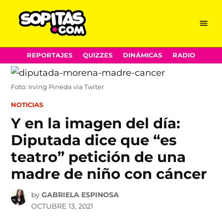
Menu
Sopitas.com
Skip
REPORTAJES
QUIZZES
DINÁMICAS
RADIO
to
content
Foto: Irving Pineda vía Twiter
POSTED
NOTICIAS
IN
Y en la imagen del día:
Diputada dice que “es
teatro” petición de una
madre de niño con cáncer
by
GABRIELA ESPINOSA
OCTUBRE 13, 2021