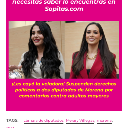
necesitas saber lo encuentras en
Sopitas.com
“Es horrible”: El cáncer de próstata de Joe
Biden se ha extendido, según su hijo Hunter
,
,
,
TAGS:
cámara de diputados
Merary Villegas
morena