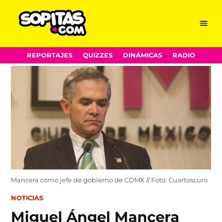
Menu
Sopitas.com
Skip
REPORTAJES
QUIZZES
DINÁMICAS
RADIO
to
content
Mancera como jefe de gobierno de CDMX // Foto: Cuartoscuro
POSTED
NOTICIAS
IN
Miguel Ángel Mancera