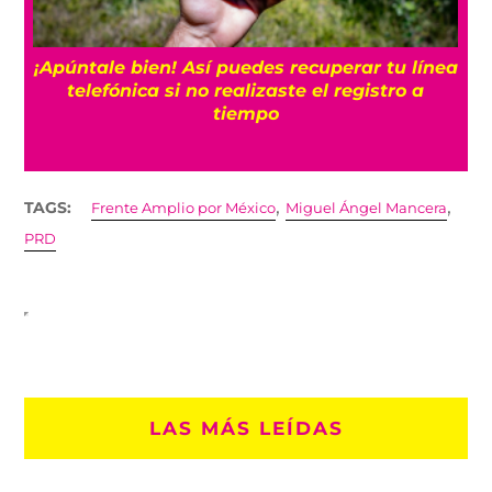
25
¡Apúntale bien! Así puedes recuperar tu línea
telefónica si no realizaste el registro a
tiempo
,
,
TAGS:
Frente Amplio por México
Miguel Ángel Mancera
PRD
LAS MÁS LEÍDAS