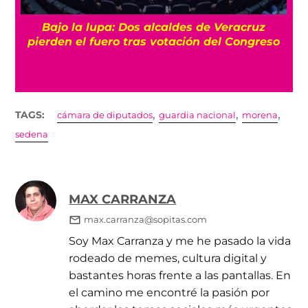
Bajo la lupa: Dos alcaldes de Veracruz
pierden el fuero tras votación del Congreso
,
,
,
TAGS:
cámara de diputados
guardia nacional
morena
sedena
MAX CARRANZA
max.carranza@sopitas.com
Soy Max Carranza y me he pasado la vida
rodeado de memes, cultura digital y
bastantes horas frente a las pantallas. En
el camino me encontré la pasión por