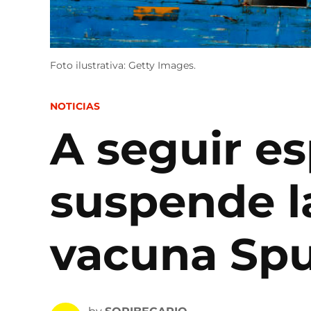
Foto ilustrativa: Getty Images.
POSTED
NOTICIAS
IN
A seguir e
suspende la
vacuna Spu