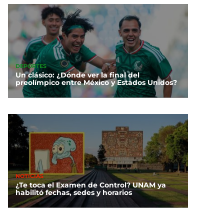
DEPORTES
Un clásico: ¿Dónde ver la final del
preolímpico entre México y Estados Unidos?
NOTICIAS
¿Te toca el Examen de Control? UNAM ya
habilitó fechas, sedes y horarios