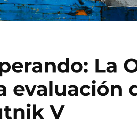
sperando: La
 evaluación d
tnik V