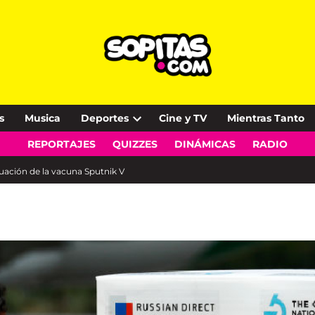
s
Musica
Deportes
Cine y TV
Mientras Tanto
Open
REPORTAJES
QUIZZES
DINÁMICAS
RADIO
dropdown
menu
uación de la vacuna Sputnik V