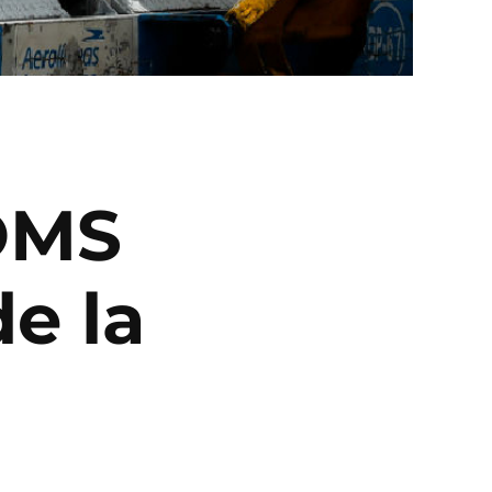
 OMS
e la