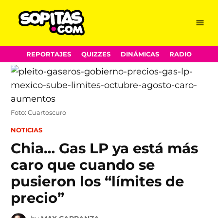
Menu
Sopitas.com
Skip
REPORTAJES
QUIZZES
DINÁMICAS
RADIO
to
content
Foto: Cuartoscuro
POSTED
NOTICIAS
IN
Chia… Gas LP ya está más
caro que cuando se
pusieron los “límites de
precio”