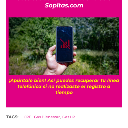
Sopitas.com
25
¡Apúntale bien! Así puedes recuperar tu línea
telefónica si no realizaste el registro a
tiempo
,
,
TAGS:
CRE
Gas Bienestar
Gas LP