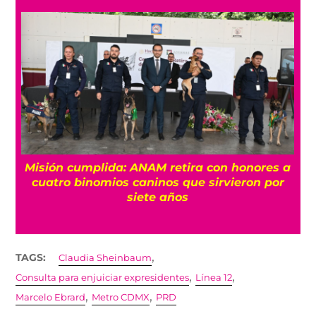
Misión cumplida: ANAM retira con honores a
?
cuatro binomios caninos que sirvieron por
siete años
,
TAGS:
Claudia Sheinbaum
,
,
Consulta para enjuiciar expresidentes
Línea 12
,
,
Marcelo Ebrard
Metro CDMX
PRD