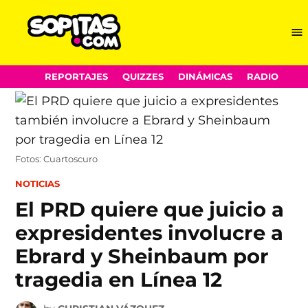
Me
Sopitas.com
Skip
REPORTAJES
QUIZZES
DINÁMICAS
RADIO
to
content
Fotos: Cuartoscuro
POSTED
NOTICIAS
IN
El PRD quiere que juicio a
expresidentes involucre a
Ebrard y Sheinbaum por
tragedia en Línea 12