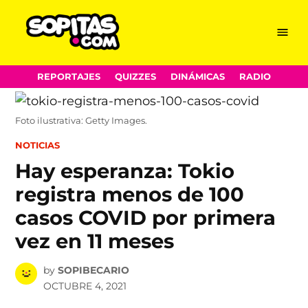
Menu
Sopitas.com
Skip
REPORTAJES
QUIZZES
DINÁMICAS
RADIO
to
content
Foto ilustrativa: Getty Images.
POSTED
NOTICIAS
IN
Hay esperanza: Tokio
registra menos de 100
casos COVID por primera
vez en 11 meses
by
SOPIBECARIO
OCTUBRE 4, 2021