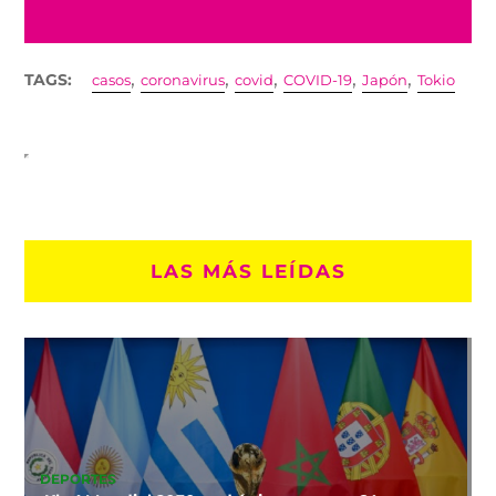
,
,
,
,
,
TAGS:
casos
coronavirus
covid
COVID-19
Japón
Tokio
LAS MÁS LEÍDAS
DEPORTES