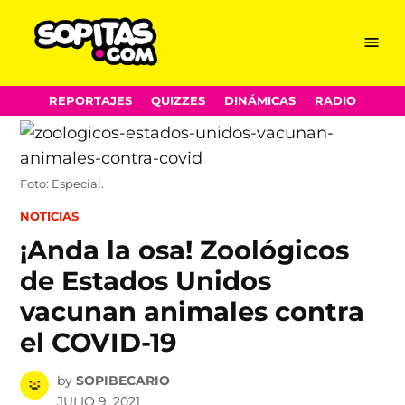
Menu
Sopitas.com
Skip
REPORTAJES
QUIZZES
DINÁMICAS
RADIO
to
content
Foto: Especial.
POSTED
NOTICIAS
IN
¡Anda la osa! Zoológicos
de Estados Unidos
vacunan animales contra
el COVID-19
by
SOPIBECARIO
JULIO 9, 2021