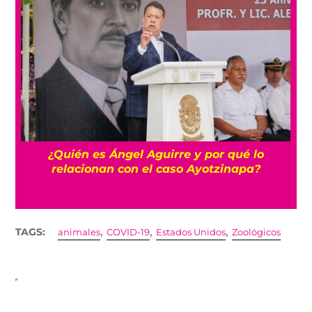
a
¿Quién es Ángel Aguirre y por qué lo
relacionan con el caso Ayotzinapa?
,
,
,
TAGS:
animales
COVID-19
Estados Unidos
Zoológicos