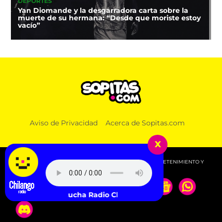
DEPORTES
Yan Diomande y la desgarradora carta sobre la
muerte de su hermana: “Desde que moriste estoy
vacío”
Aviso de Privacidad
Acerca de Sopitas.com
x
© 2026 SOPITAS.COM - MÚSICA, NOTICIAS, DEPORTES, ENTRETENIMIENTO Y
MÁS!.
Escucha Radio Chilango -