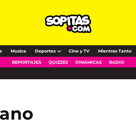
s
Musica
Deportes
Cine y TV
Mientras Tanto
Open
REPORTAJES
QUIZZES
DINÁMICAS
RADIO
dropdown
menu
eano