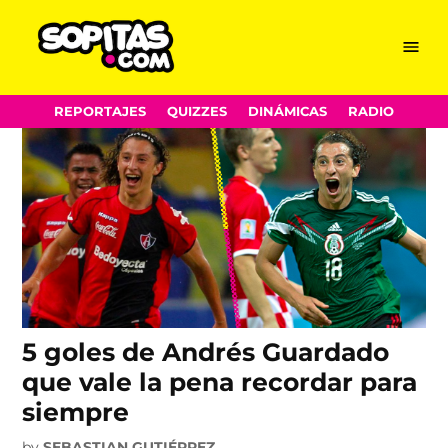
Deportivo La Coruña
Skip
Menu
Sopitas.com
to
content
REPORTAJES
QUIZZES
DINÁMICAS
RADIO
5 goles de Andrés Guardado
que vale la pena recordar para
siempre
by
SEBASTIAN GUTIÉRREZ