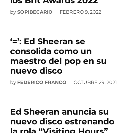
los Brit Awards 2022
by
SOPIBECARIO
FEBRERO 9, 2022
‘=’: Ed Sheeran se
consolida como un
maestro del pop en su
nuevo disco
by
FEDERICO FRANCO
OCTUBRE 29, 2021
Ed Sheeran anuncia su
nuevo disco estrenando
la rola “Visiting Hours”