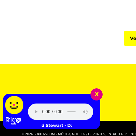
Ve
x
Rod Stewart - Da Ya Think I'm Sexy?
© 2026 SOPITAS.COM - MÚSICA, NOTICIAS, DEPORTES, ENTRETENIMIENTO