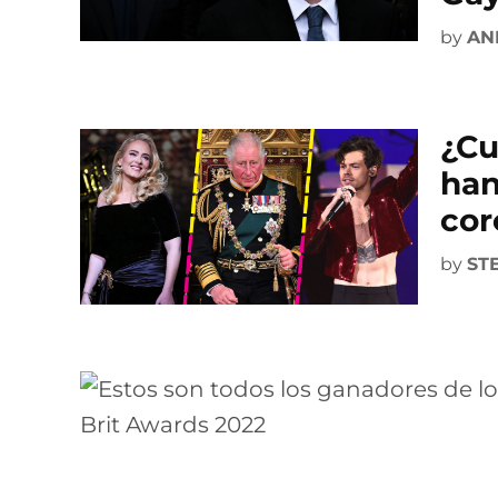
by
AN
¿Cu
han
cor
by
ST