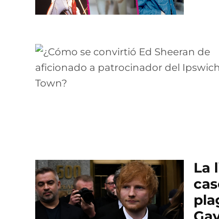
La 
cas
pla
Ga