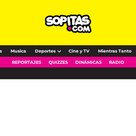
s
Musica
Deportes
Cine y TV
Mientras Tanto
Open
REPORTAJES
QUIZZES
DINÁMICAS
RADIO
dropdown
menu