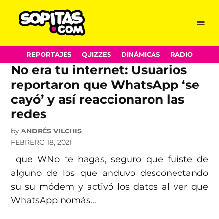
Falla
Skip
Menu
Sopitas.com
to
content
REPORTAJES
QUIZZES
DINÁMICAS
RADIO
No era tu internet: Usuarios
reportaron que WhatsApp ‘se
cayó’ y así reaccionaron las
redes
by
ANDRÉS VILCHIS
FEBRERO 18, 2021
que WNo te hagas, seguro que fuiste de
alguno de los que anduvo desconectando
su su módem y activó los datos al ver que
WhatsApp nomás…