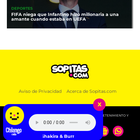
DEPORTES
FIFA niega que Infantino hizo millonaria a una
amante cuando estaba en UEFA
Aviso de Privacidad
Acerca de Sopitas.com
x
© 2026 SOPITAS.COM - MÚSICA, NOTICIAS, DEPORTES, ENTRETENIMIENTO Y
MÁS!.
Shakira & Burna Boy - Dai Dai