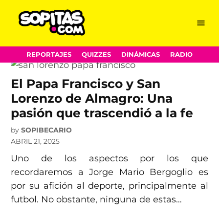
Futbol Argentino
Skip
Menu
Sopitas.com
to
content
REPORTAJES
QUIZZES
DINÁMICAS
RADIO
El Papa Francisco y San
Lorenzo de Almagro: Una
pasión que trascendió a la fe
by
SOPIBECARIO
ABRIL 21, 2025
Uno de los aspectos por los que
recordaremos a Jorge Mario Bergoglio es
por su afición al deporte, principalmente al
futbol. No obstante, ninguna de estas…