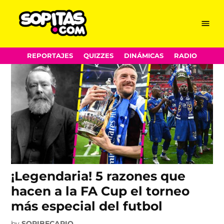
Futbol Inglés
Skip
Menu
Sopitas.com
to
content
REPORTAJES
QUIZZES
DINÁMICAS
RADIO
¡Legendaria! 5 razones que
hacen a la FA Cup el torneo
más especial del futbol
by
SOPIBECARIO