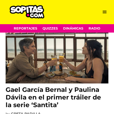
Gael García Bernal
Skip
Menu
Sopitas.com
to
content
REPORTAJES
QUIZZES
DINÁMICAS
RADIO
Gael García Bernal y Paulina
Dávila en el primer tráiler de
la serie ‘Santita’
by
GRETA PADILLA