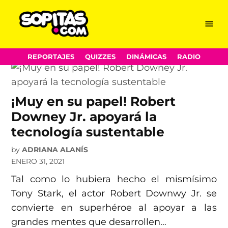
huella ecológica
Skip
Menu
Sopitas.com
to
content
REPORTAJES
QUIZZES
DINÁMICAS
RADIO
¡Muy en su papel! Robert
Downey Jr. apoyará la
tecnología sustentable
by
ADRIANA ALANÍS
ENERO 31, 2021
Tal como lo hubiera hecho el mismísimo
Tony Stark, el actor Robert Downwy Jr. se
convierte en superhéroe al apoyar a las
grandes mentes que desarrollen…