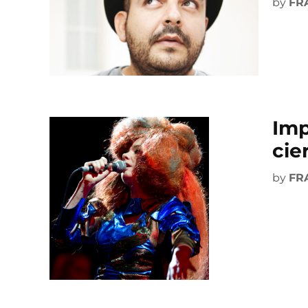
by
FR
Imp
cie
by
FR