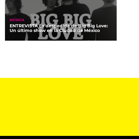
MÚSICA
ENTREVISTA La despedida de Big Big Love:
Un último show en la Ciudad de México