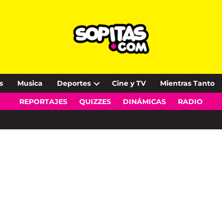
s
Musica
Deportes
Cine y TV
Mientras Tanto
Open
REPORTAJES
QUIZZES
DINÁMICAS
RADIO
dropdown
menu