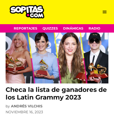
Latin Grammy
Skip
Menu
Sopitas.com
to
content
REPORTAJES
QUIZZES
DINÁMICAS
RADIO
Checa la lista de ganadores de
los Latin Grammy 2023
by
ANDRÉS VILCHIS
NOVIEMBRE 16, 2023