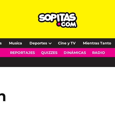
s
Musica
Deportes
Cine y TV
Mientras Tanto
Open
REPORTAJES
QUIZZES
DINÁMICAS
RADIO
dropdown
menu
h