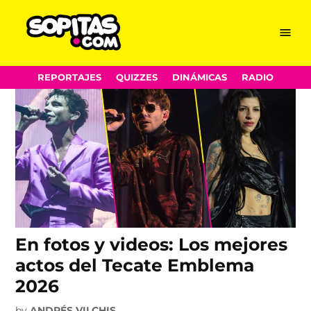
Orville Peck
Skip
Menu
Sopitas.com
to
content
REPORTAJES
QUIZZES
DINÁMICAS
RADIO
En fotos y videos: Los mejores
actos del Tecate Emblema
2026
by
ANDRÉS VILCHIS