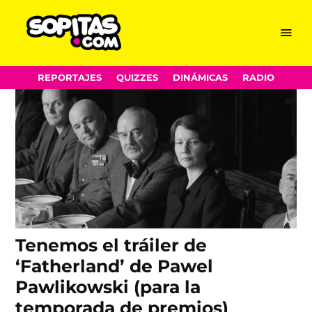
Pawel Pawlikowski
Skip
Menu
Sopitas.com
to
content
REPORTAJES
QUIZZES
DINÁMICAS
RADIO
Tenemos el tráiler de
‘Fatherland’ de Pawel
Pawlikowski (para la
temporada de premios)