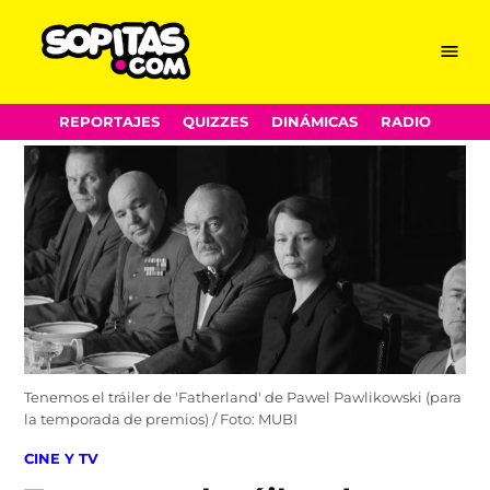
Menu
Sopitas.com
Skip
REPORTAJES
QUIZZES
DINÁMICAS
RADIO
to
content
Tenemos el tráiler de 'Fatherland' de Pawel Pawlikowski (para
la temporada de premios) / Foto: MUBI
POSTED
CINE Y TV
IN