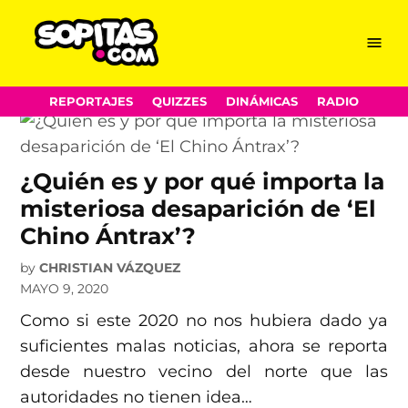
sicarios
Skip
Menu
Sopitas.com
to
content
REPORTAJES
QUIZZES
DINÁMICAS
RADIO
¿Quién es y por qué importa la
misteriosa desaparición de ‘El
Chino Ántrax’?
by
CHRISTIAN VÁZQUEZ
MAYO 9, 2020
Como si este 2020 no nos hubiera dado ya
suficientes malas noticias, ahora se reporta
desde nuestro vecino del norte que las
autoridades no tienen idea…