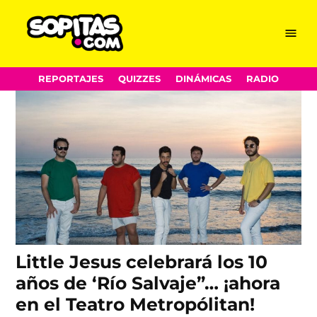
Teatro Metropolitan
Skip
Menu
Sopitas.com
to
content
REPORTAJES
QUIZZES
DINÁMICAS
RADIO
Little Jesus celebrará los 10
años de ‘Río Salvaje”… ¡ahora
en el Teatro Metropólitan!