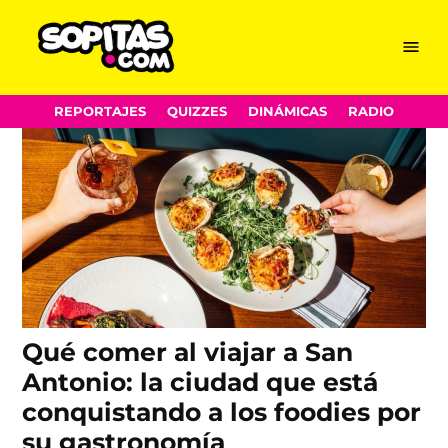
viajeros
Skip
Menu
Sopitas.com
to
content
REPORTAJES
QUIZZES
DINÁMICAS
RADIO
Qué comer al viajar a San
Antonio: la ciudad que está
conquistando a los foodies por
su gastronomía