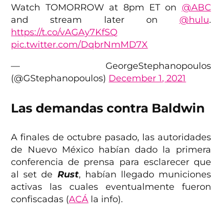
Watch TOMORROW at 8pm ET on
@ABC
and stream later on
@hulu
.
https://t.co/vAGAy7KfSQ
pic.twitter.com/DqbrNmMD7X
— GeorgeStephanopoulos
(@GStephanopoulos)
December 1, 2021
Las demandas contra Baldwin
A finales de octubre pasado, las autoridades
de Nuevo México habían dado la primera
conferencia de prensa para esclarecer que
al set de
Rust
, habían llegado municiones
activas las cuales eventualmente fueron
confiscadas (
ACÁ
la info).