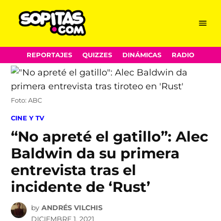
Menu
Sopitas.com
Skip
REPORTAJES
QUIZZES
DINÁMICAS
RADIO
to
content
Foto: ABC
POSTED
CINE Y TV
IN
“No apreté el gatillo”: Alec
Baldwin da su primera
entrevista tras el
incidente de ‘Rust’
by
ANDRÉS VILCHIS
DICIEMBRE 1, 2021