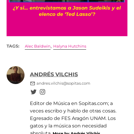
s
¿Y si… entrevistamos a Jason Sudeikis y el
elenco de ‘Ted Lasso’?
,
TAGS:
Alec Baldwin
Halyna Hutchins
ANDRÉS VILCHIS
andres.vilchis@sopitas.com
Editor de Música en Sopitas.com; a
veces escribo y hablo de otras cosas.
Egresado de FES Aragón UNAM. Los
gatos y la música son necesidad
absoluta.
More by Andrés Vilchis