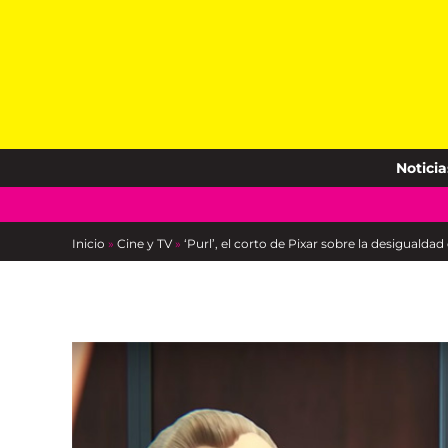
Skip
to
content
Noticia
Inicio
»
Cine y TV
»
‘Purl’, el corto de Pixar sobre la desigualda