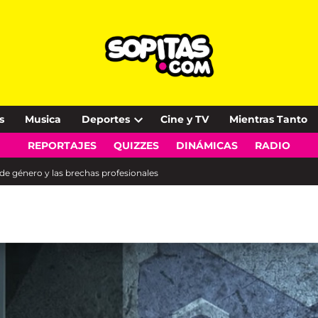
s
Musica
Deportes
Cine y TV
Mientras Tanto
Open
REPORTAJES
QUIZZES
DINÁMICAS
RADIO
dropdown
menu
d de género y las brechas profesionales