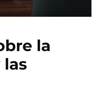
obre la
 las