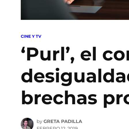
POSTED
CINE Y TV
IN
‘Purl’, el c
desigualda
brechas pr
by
GRETA PADILLA
FEBRERO 12, 2019