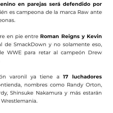
enino en parejas será defendido por
bién es campeona de la marca Raw ante
eonas.
re en pie entre
Roman Reigns y Kevin
al de SmackDown y no solamente eso,
g de WWE para retar al campeón Drew
.
ión varonil ya tiene a
17 luchadores
contienda, nombres como Randy Orton,
ardy, Shinsuke Nakamura y más estarán
a Wrestlemania.