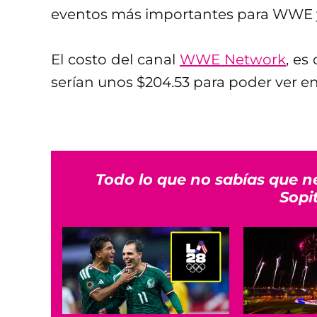
eventos más importantes para WWE y 
El costo del canal
WWE Network
, es
serían unos $204.53 para poder ver e
Todo lo que no sabías que n
Sopi