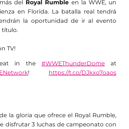
n más del
Royal Rumble
en la WWE, un
za en Florida. La batalla real tendrá
ndrán la oportunidad de ir al evento
título.
on TV!
 seat in the
#WWEThunderDome
at
Network
!
https://t.co/DJkxo7oaos
e la gloria que ofrece el Royal Rumble,
 disfrutar 3 luchas de campeonato con