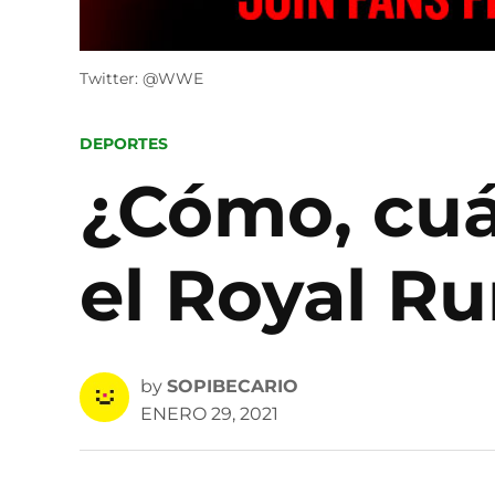
Twitter: @WWE
POSTED
DEPORTES
IN
¿Cómo, cuá
el Royal R
by
SOPIBECARIO
ENERO 29, 2021