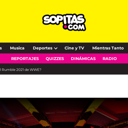
s
Musica
Deportes
Cine y TV
Mientras Tanto
Open
REPORTAJES
QUIZZES
DINÁMICAS
RADIO
dropdown
menu
yal Rumble 2021 de WWE?