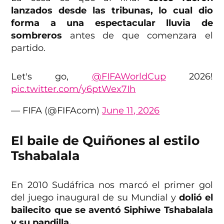
lanzados desde las tribunas, lo cual dio
forma a una espectacular lluvia de
sombreros
antes de que comenzara el
partido.
Let's go,
@FIFAWorldCup
2026!
pic.twitter.com/y6ptWex7Ih
— FIFA (@FIFAcom)
June 11, 2026
El baile de Quiñones al estilo
Tshabalala
En 2010 Sudáfrica nos marcó el primer gol
del juego inaugural de su Mundial y
dolió el
bailecito que se aventó Siphiwe Tshabalala
y su pandilla.