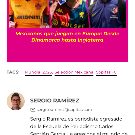
¿De plano? Argentina hace Día Nacional por
su triunfo contra Inglaterra en el Mundial
2026
,
,
TAGS:
Mundial 2026
Selección Mexicana
Sopitas FC
SERGIO RAMÍREZ
sergio.ramirez@sopitas.com
Sergio Ramírez es periodista egresado
de la Escuela de Periodismo Carlos
Septién García. Le apasiona el mundo de