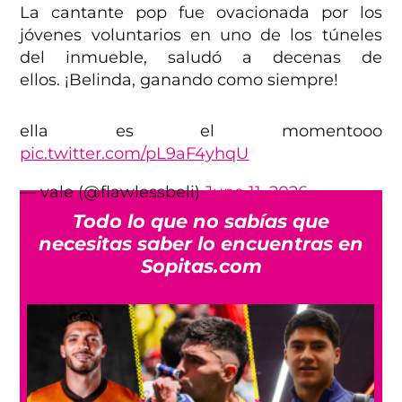
La cantante pop fue ovacionada por los
jóvenes voluntarios en uno de los túneles
del inmueble, saludó a decenas de
ellos. ¡Belinda, ganando como siempre!
ella es el momentooo
pic.twitter.com/pL9aF4yhqU
— vale (@flawlessbeli)
June 11, 2026
Todo lo que no sabías que
necesitas saber lo encuentras en
Sopitas.com