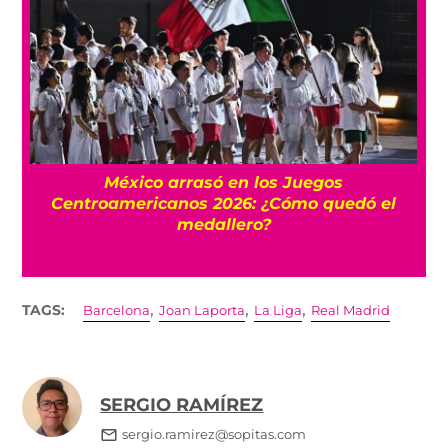
l
México arrasó en los Juegos
Centroamericanos 2026: ¿Cómo quedó el
medallero?
,
,
,
TAGS:
Barcelona
Joan Laporta
La Liga
Real Madrid
SERGIO RAMÍREZ
sergio.ramirez@sopitas.com