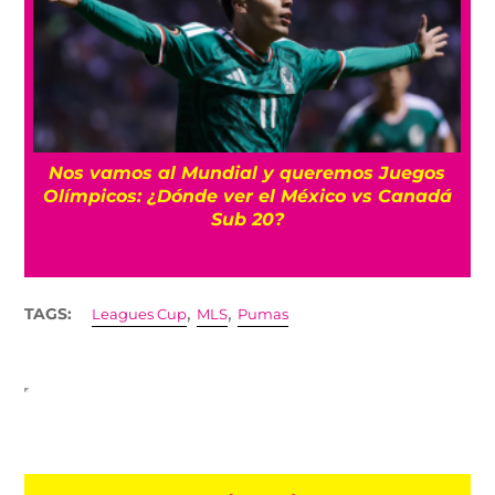
r
Nos vamos al Mundial y queremos Juegos
Olímpicos: ¿Dónde ver el México vs Canadá
Sub 20?
,
,
TAGS:
Leagues Cup
MLS
Pumas