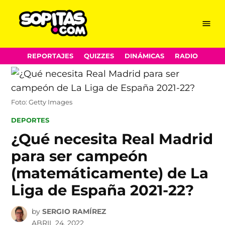
Menu
Sopitas.com
Skip
REPORTAJES
QUIZZES
DINÁMICAS
RADIO
to
content
Foto: Getty Images
POSTED
DEPORTES
IN
¿Qué necesita Real Madrid
para ser campeón
(matemáticamente) de La
Liga de España 2021-22?
by
SERGIO RAMÍREZ
ABRIL 24, 2022