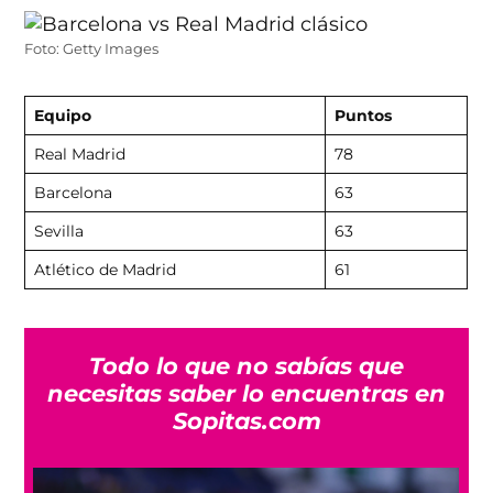
Foto: Getty Images
Equipo
Puntos
Real Madrid
78
Barcelona
63
Sevilla
63
Atlético de Madrid
61
Todo lo que no sabías que
necesitas saber lo encuentras en
Sopitas.com