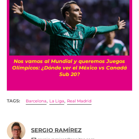
Nos vamos al Mundial y queremos Juegos
Olímpicos: ¿Dónde ver el México vs Canadá
Sub 20?
,
,
TAGS:
Barcelona
La Liga
Real Madrid
SERGIO RAMÍREZ