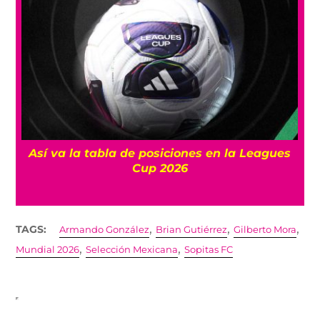
s
Un clásico: ¿Dónde ver la final del
preolímpico entre México y Estados Unidos?
,
,
,
TAGS:
Armando González
Brian Gutiérrez
Gilberto Mora
,
,
Mundial 2026
Selección Mexicana
Sopitas FC