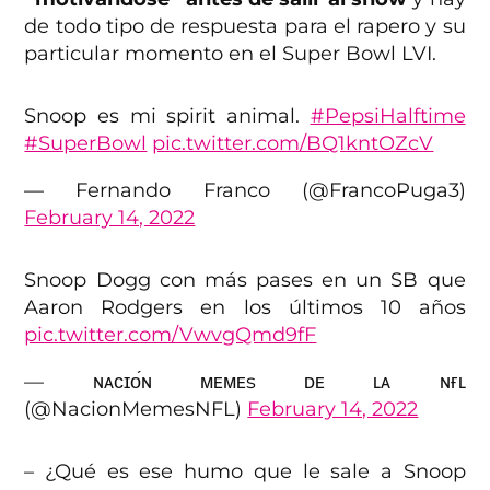
de todo tipo de respuesta para el rapero y su
particular momento en el Super Bowl LVI.
Snoop es mi spirit animal.
#PepsiHalftime
#SuperBowl
pic.twitter.com/BQ1kntOZcV
— Fernando Franco (@FrancoPuga3)
February 14, 2022
Snoop Dogg con más pases en un SB que
Aaron Rodgers en los últimos 10 años
pic.twitter.com/VwvgQmd9fF
— ɴᴀᴄɪᴏ́ɴ ᴍᴇᴍᴇs ᴅᴇ ʟᴀ ɴғʟ
(@NacionMemesNFL)
February 14, 2022
– ¿Qué es ese humo que le sale a Snoop