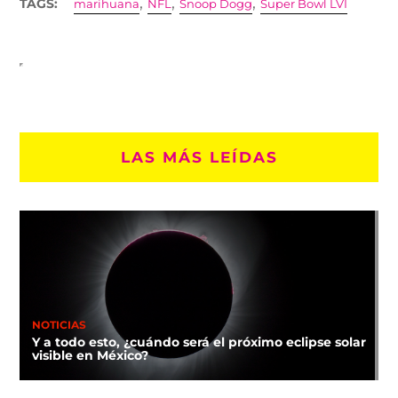
,
,
,
TAGS:
marihuana
NFL
Snoop Dogg
Super Bowl LVI
LAS MÁS LEÍDAS
NOTICIAS
Y a todo esto, ¿cuándo será el próximo eclipse solar
visible en México?