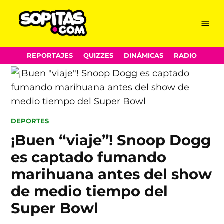
Menu
Sopitas.com
Skip
REPORTAJES
QUIZZES
DINÁMICAS
RADIO
to
content
POSTED
DEPORTES
IN
¡Buen “viaje”! Snoop Dogg
es captado fumando
marihuana antes del show
de medio tiempo del
Super Bowl