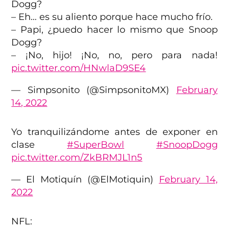
Dogg?
– Eh… es su aliento porque hace mucho frío.
– Papi, ¿puedo hacer lo mismo que Snoop
Dogg?
– ¡No, hijo! ¡No, no, pero para nada!
pic.twitter.com/HNwlaD9SE4
— Simpsonito (@SimpsonitoMX)
February
14, 2022
Yo tranquilizándome antes de exponer en
clase
#SuperBowl
#SnoopDogg
pic.twitter.com/ZkBRMJL1n5
— El Motiquín (@ElMotiquin)
February 14,
2022
NFL: