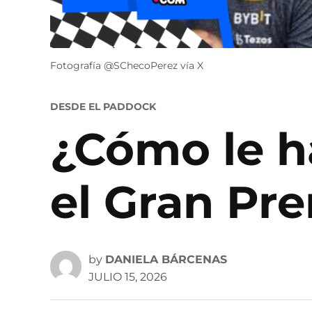
Fotografía @SChecoPerez vía X
POSTED
DESDE EL PADDOCK
IN
¿Cómo le h
el Gran Pr
by
DANIELA BÁRCENAS
JULIO 15, 2026