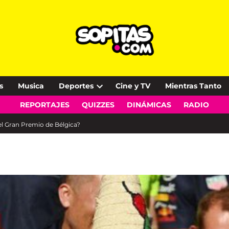
s
Musica
Deportes
Cine y TV
Mientras Tanto
Open
REPORTAJES
QUIZZES
DINÁMICAS
RADIO
dropdown
menu
el Gran Premio de Bélgica?