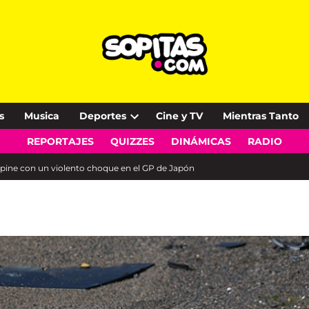
s
Musica
Deportes
Cine y TV
Mientras Tanto
Open
REPORTAJES
QUIZZES
DINÁMICAS
RADIO
dropdown
menu
lpine con un violento choque en el GP de Japón