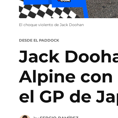
El choque violento de Jack Doohan
POSTED
DESDE EL PADDOCK
IN
Jack Dooha
Alpine con
el GP de J