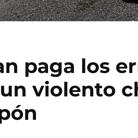
n paga los er
 un violento 
apón