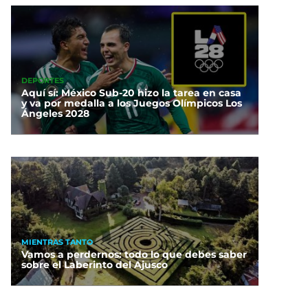
DEPORTES
Aquí sí: México Sub-20 hizo la tarea en casa
y va por medalla a los Juegos Olímpicos Los
Ángeles 2028
MIENTRAS TANTO
Vamos a perdernos: todo lo que debes saber
sobre el Laberinto del Ajusco