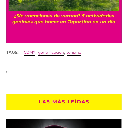
La historia oculta del barrio Romita, uno de
los más misteriosos de la CDMX
,
,
TAGS:
CDMX
gentrificación
turismo
LAS MÁS LEÍDAS