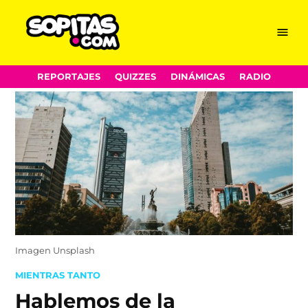
Menu
Sopitas.com
Skip
REPORTAJES
QUIZZES
DINÁMICAS
RADIO
to
content
Imagen Unsplash
POSTED
MIENTRAS TANTO
IN
Hablemos de la