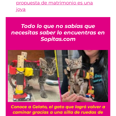
propuesta de matrimonio es una
joya
Todo lo que no sabías que
necesitas saber lo encuentras en
Sopitas.com
olver a
Dinosaurios gigantes toman el AIFA con 
das de
exposición gratuita