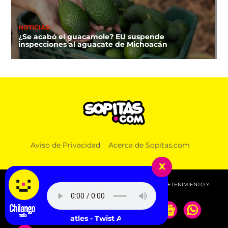
NOTICIAS
¿Se acabó el guacamole? EU suspende
inspecciones al aguacate de Michoacán
Aviso de Privacidad
Acerca de Sopitas.com
x
© 2026 SOPITAS.COM - MÚSICA, NOTICIAS, DEPORTES, ENTRETENIMIENTO Y
MÁS!.
The Beatles - Twist And Shout