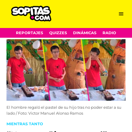
Menu
Sopitas.com
Skip
REPORTAJES
QUIZZES
DINÁMICAS
RADIO
to
content
El hombre regaló el pastel de su hijo tras no poder estar a su
lado / Foto: Victor Manuel Alonso Ramos
POSTED
MIENTRAS TANTO
IN