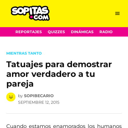
Menu
Sopitas.com
Skip
REPORTAJES
QUIZZES
DINÁMICAS
RADIO
to
content
POSTED
MIENTRAS TANTO
IN
Tatuajes para demostrar
amor verdadero a tu
pareja
by
SOPIBECARIO
SEPTIEMBRE 12, 2015
Cuando estamos enamorados los humanos