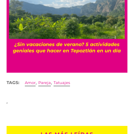
La historia oculta del barrio Romita, uno de
los más misteriosos de la CDMX
,
,
TAGS:
Amor
Pareja
Tatuajes