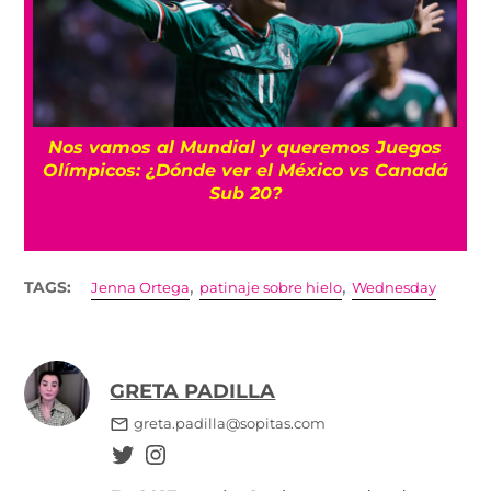
s
Nos vamos al Mundial y queremos Juegos
Olímpicos: ¿Dónde ver el México vs Canadá
Sub 20?
,
,
TAGS:
Jenna Ortega
patinaje sobre hielo
Wednesday
GRETA PADILLA
greta.padilla@sopitas.com