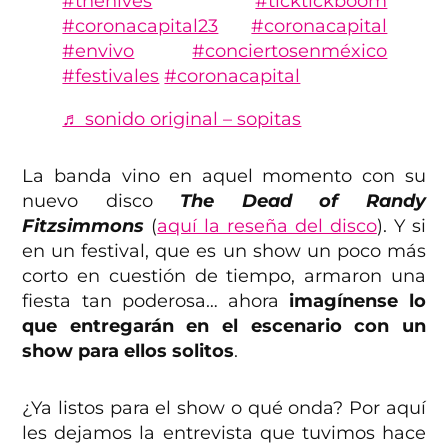
#thehives
#ticktickboom
#coronacapital23
#coronacapital
#envivo
#conciertosenméxico
#festivales
#coronacapital
♬ sonido original – sopitas
La banda vino en aquel momento con su
nuevo disco
The Dead of Randy
Fitzsimmons
(
aquí la reseña del disco
). Y si
en un festival, que es un show un poco más
corto en cuestión de tiempo, armaron una
fiesta tan poderosa… ahora
imagínense lo
que entregarán en el escenario con un
show para ellos solitos
.
¿Ya listos para el show o qué onda? Por aquí
les dejamos la entrevista que tuvimos hace