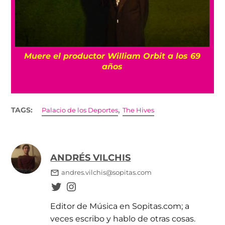
Muere el productor William Orbit a los 69
años
,
TAGS:
Palacio de los Deportes
The Hives
ANDRÉS VILCHIS
andres.vilchis@sopitas.com
Editor de Música en Sopitas.com; a
veces escribo y hablo de otras cosas.