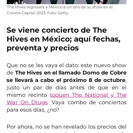
The Hives regresará a México a un año de su show en el
Corona Capital 2023. Foto: Getty.
Se viene concierto de The
Hives en México; aquí fechas,
preventa y precios
Que no se les vaya el dato: este nuevo show
de
The Hives en el llamado Domo de Cobre
se llevará a cabo el próximo 8 de octubre
,
justo un par de días antes de que en el
mismo recinto
toquen The National y The
War On Drugs
. Vaya combo de conciertos
para esos días, ¿no?
Por ahora, no se han revelado los precios del