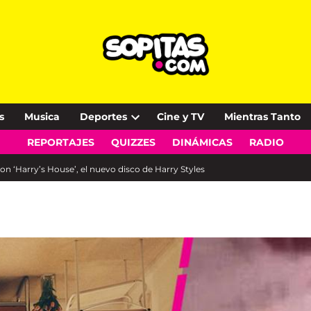
s
Musica
Deportes
Cine y TV
Mientras Tanto
Open
REPORTAJES
QUIZZES
DINÁMICAS
RADIO
dropdown
menu
 con ‘Harry’s House’, el nuevo disco de Harry Styles