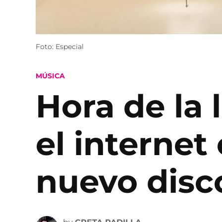
Foto: Especial
POSTED
MÚSICA
IN
Hora de la 
el internet
nuevo disco