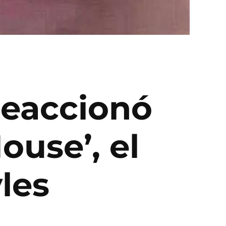
 reaccionó
ouse’, el
les