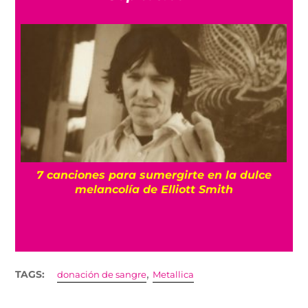
7 canciones para sumergirte en la dulce
ma
melancolía de Elliott Smith
,
TAGS:
donación de sangre
Metallica