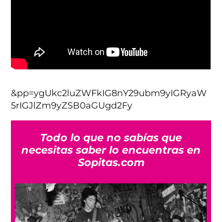
&pp=ygUkc2luZWFkIG8nY29ubm9yIGRyaW
5rIGJlZm9yZSB0aGUgd2Fy
Todo lo que no sabías que
necesitas saber lo encuentras en
Sopitas.com