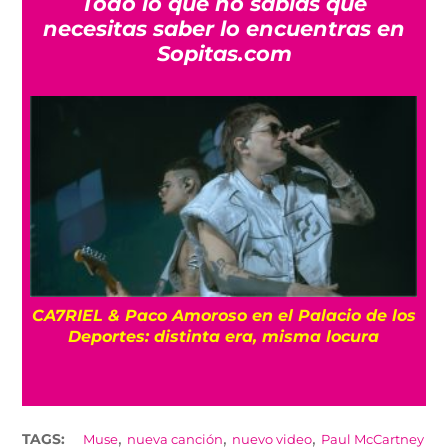
Todo lo que no sabías que
necesitas saber lo encuentras en
Sopitas.com
CA7RIEL & Paco Amoroso en el Palacio de los
e
Deportes: distinta era, misma locura
,
,
,
TAGS:
Muse
nueva canción
nuevo video
Paul McCartney