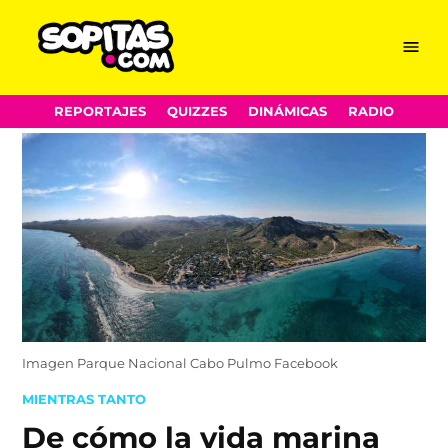
Menu
Sopitas.com
Skip
REPORTAJES
QUIZZES
DINÁMICAS
RADIO
to
content
Imagen Parque Nacional Cabo Pulmo Facebook
POSTED
MIENTRAS TANTO
IN
De cómo la vida marina