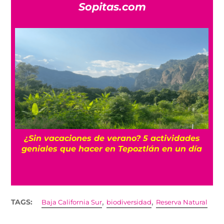
Sopitas.com
tividades
La historia oculta del barrio Romita, u
en un día
los más misteriosos de la CDMX
,
,
TAGS:
Baja California Sur
biodiversidad
Reserva Natural