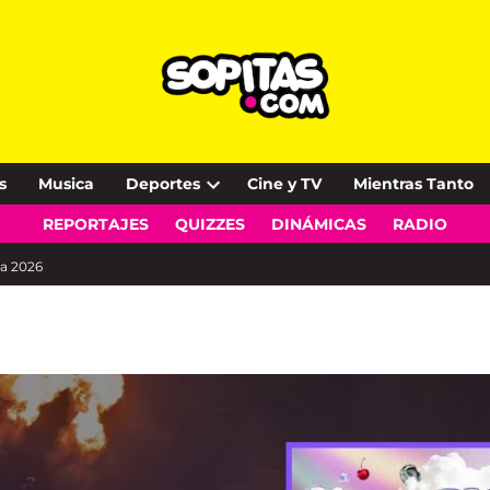
s
Musica
Deportes
Cine y TV
Mientras Tanto
Open
REPORTAJES
QUIZZES
DINÁMICAS
RADIO
dropdown
menu
ma 2026