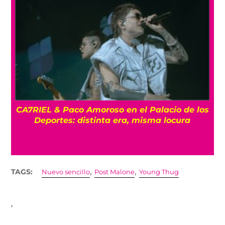
CA7RIEL & Paco Amoroso en el Palacio de los
e
Deportes: distinta era, misma locura
,
,
TAGS:
Nuevo sencillo
Post Malone
Young Thug