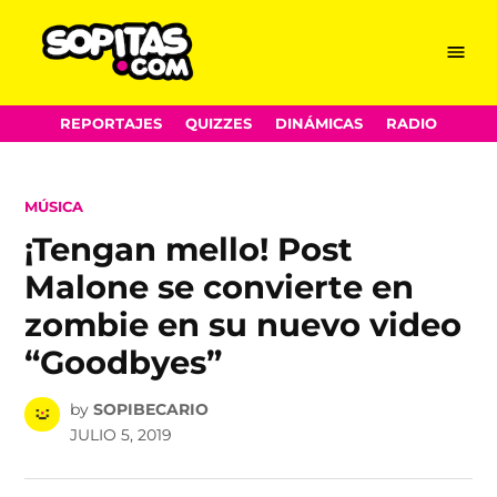
Menu
Sopitas.com
Skip
REPORTAJES
QUIZZES
DINÁMICAS
RADIO
to
content
POSTED
MÚSICA
IN
¡Tengan mello! Post
Malone se convierte en
zombie en su nuevo video
“Goodbyes”
by
SOPIBECARIO
JULIO 5, 2019