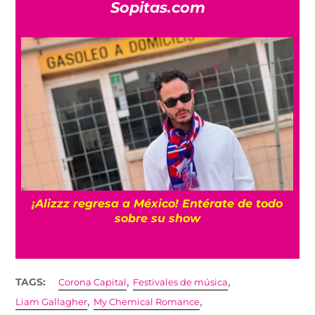
Sopitas.com
n
¡Alizzz regresa a México! Entérate de todo
sobre su show
,
,
TAGS:
Corona Capital
Festivales de música
,
,
Liam Gallagher
My Chemical Romance