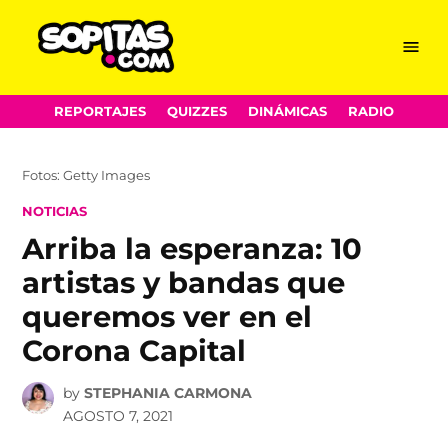
Menu
Sopitas.com
Skip
REPORTAJES
QUIZZES
DINÁMICAS
RADIO
to
content
Fotos: Getty Images
POSTED
NOTICIAS
IN
Arriba la esperanza: 10
artistas y bandas que
queremos ver en el
Corona Capital
by
STEPHANIA CARMONA
AGOSTO 7, 2021