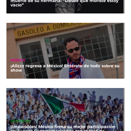
muerte de su hermana: “Desde que moriste estoy
vacío”
MÚSICA
¡Alizzz regresa a México! Entérate de todo sobre su
show
DEPORTES
¡Imparables! México firma su mejor participación